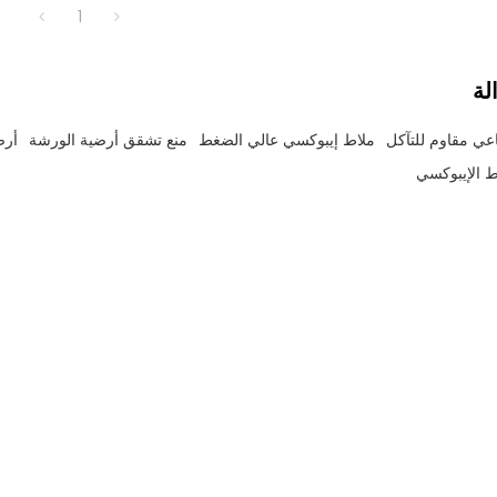
1
لة
عي مقاوم للتآكل
ملاط إيبوكسي عالي الضغط
منع تشقق أرضية الورشة
أرض
ط الإيبوكسي