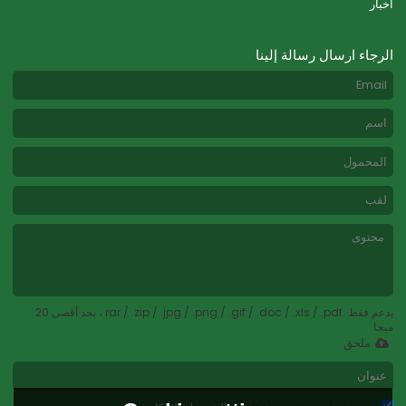
أخبار
الرجاء ارسال رسالة إلينا
يدعم فقط .rar / .zip / .jpg / .png / .gif / .doc / .xls / .pdf ، بحد أقصى 20
ميجا
ملحق