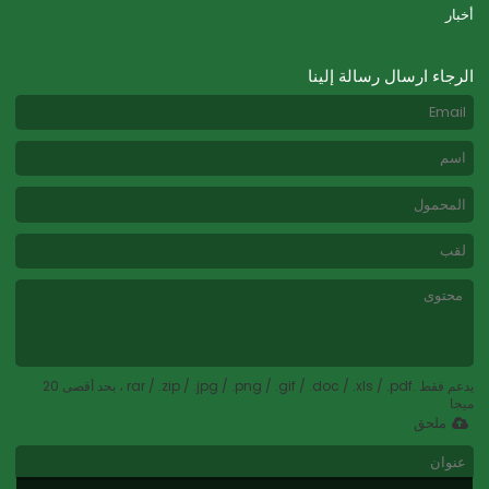
أخبار
الرجاء ارسال رسالة إلينا
يدعم فقط .rar / .zip / .jpg / .png / .gif / .doc / .xls / .pdf ، بحد أقصى 20
ميجا
ملحق