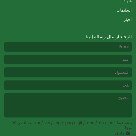
شهادة
التعليمات
أخبار
الرجاء ارسال رسالة إلينا
يدعم فقط .rar / .zip / .jpg / .png / .gif / .doc / .xls / .pdf ، بحد أقصى 20
ميجا
ملحق