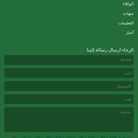
الوكلاء
شهادة
التعليمات
أخبار
الرجاء ارسال رسالة إلينا
يدعم فقط .rar / .zip / .jpg / .png / .gif / .doc / .xls / .pdf ، بحد أقصى 20