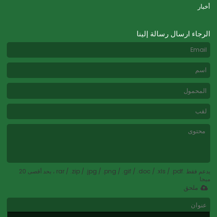
أخبار
الرجاء ارسال رسالة إلينا
يدعم فقط .rar / .zip / .jpg / .png / .gif / .doc / .xls / .pdf ، بحد أقصى 20
ميجا
ملحق