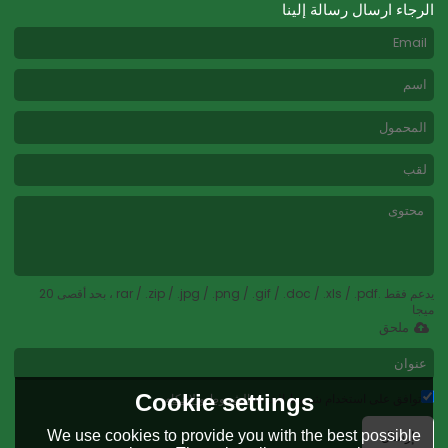
الرجاء ارسال رسالة إلينا
يدعم فقط .rar / .zip / .jpg / .png / .gif / .doc / .xls / .pdf ، بحد أقصى 20
ميجا
ملحق
Cookie settings
توافق على استخدام شروط الخدمة,
الشروط والاحكام
We use cookies to provide you with the best possible
إرسال