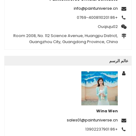
info@paintuniverse.cn
+86 0769-4008110201
Ouqiuju02
Room 2008, No. 112 Science Avenue, Huangpu District,
Guangzhou City, Guangdong Province, China
عالم الرسم
Wina Wen
sales01@paintuniverse.cn
+86 13902237901