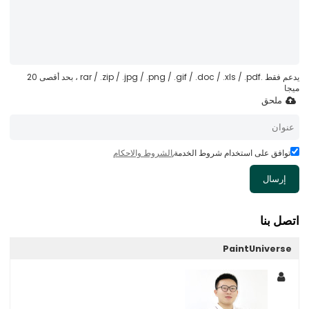
يدعم فقط .rar / .zip / .jpg / .png / .gif / .doc / .xls / .pdf ، بحد أقصى 20
ميجا
ملحق
توافق على استخدام شروط الخدمة,
الشروط والاحكام
إرسال
اتصل بنا
PaintUniverse