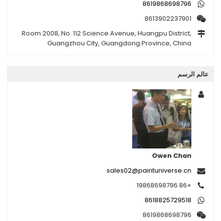
8619868698796
8613902237901
Room 2008, No. 112 Science Avenue, Huangpu District,
Guangzhou City, Guangdong Province, China
عالم الرسم
Owen Chan
sales02@paintuniverse.cn
+86 19868698796
8618825729518
8619868698796