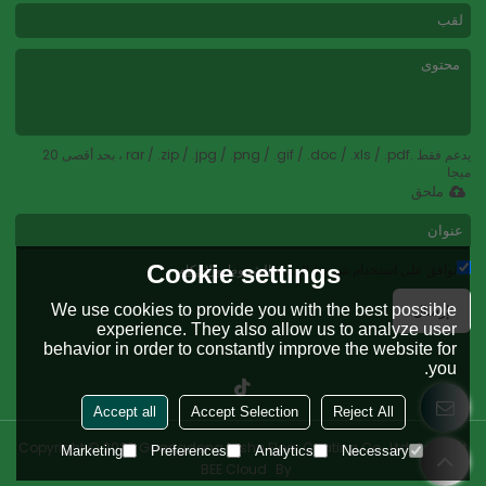
يدعم فقط .rar / .zip / .jpg / .png / .gif / .doc / .xls / .pdf ، بحد أقصى 20
ميجا
ملحق
Cookie settings
توافق على استخدام شروط الخدمة,
الشروط والاحكام
إرسال
We use cookies to provide you with the best possible
experience. They also allow us to analyze user
behavior in order to constantly improve the website for
you.
Accept all
Accept Selection
Reject All
Copyright © 2026
Guangdong Lvshu Floor Coating Co., Ltd.
Support
Marketing
Preferences
Analytics
Necessary
BEE Cloud
By