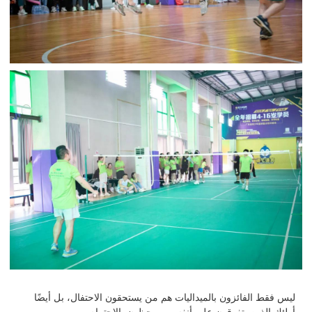
ليس فقط الفائزون بالميداليات هم من يستحقون الاحتفال، بل أيضًا
أولئك الذين يتفوقون على أنفسهم ويحظون بالاحترام.