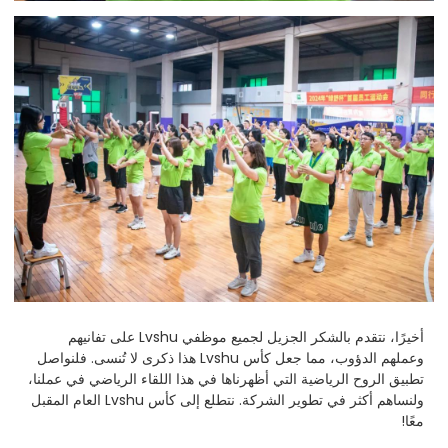
أخيرًا، نتقدم بالشكر الجزيل لجميع موظفي Lvshu على تفانيهم
وعملهم الدؤوب، مما جعل كأس Lvshu هذا ذكرى لا تُنسى. فلنواصل
تطبيق الروح الرياضية التي أظهرناها في هذا اللقاء الرياضي في عملنا،
ولنساهم أكثر في تطوير الشركة. نتطلع إلى كأس Lvshu العام المقبل
معًا!