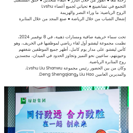
رحلة معًا ● الفوز من خلال التآزر ● البقاء متحدين ● خلق المستقبل
التجمع في تشانغبينغ ● تحياتي لجميع أعضاء Lvshu
الروح الرياضية: ما وراء النصر والهزيمة
إشعال الشباب من خلال الرياضة ● صنع المجد من خلال المثابرة
تحت سماء خريفية صافية ومسارات ذهبية، في 8 نوفمبر 2024،
نظمت مجموعة ليفشو أول لقاء رياضي لموظفيها في الخريف، وهو
كأس ليفشو. على مدار يوم كامل، أظهر جميع الموظفين شغفهم
وحيويتهم، ساعيين نحو التميز وتجاوز الحدود في الميدان، مجسدين
روح المثابرة الرياضية.
وكان من بين الحضور رئيس مجموعة Lvshu Liu Shanwu،
والمديرين العامين Liu Hao وDeng Shengqiang.