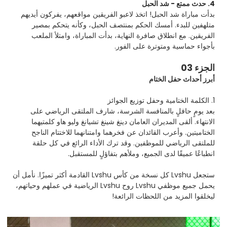
4. حدث ممتع - شد الحبل
بدأت مباراة شد الحبل! اتخذ لاعبو الفريقين مواقعهم، يفركون أيديهم
متلهفين للبدء. أمسك الحكم بمنتصف الحبل، وكأنه يتحكم بمصير
الفريقين. مع انطلاق صافرة النهاية، بدأت المباراة، وامتلأ الملعب
بأجواء حماسية ومتوترة على الفور.
الجزء 03
أبرز أحداث حفل الختام
1. الكلمة الختامية وحفل توزيع الجوائز
بعد يومٍ حافلٍ بالمنافسة الشرسة، شارف الملتقى الرياضي على
الانتهاء. ألقى المديران العامان دينغ شينغ تشيانغ وليو هاو كلمتيهما
الختاميتين. وأعرب القائدان عن فخرهما وامتنانهما للاختتام الناجح
للملتقى الرياضي للموظفين. وقد ترك الأداء الرائع في كل حلقة
انطباعًا عميقًا لدى الجميع، وملأهم بتفاؤلٍ للمستقبل.
ستجعل Lvshu كل نسخة من كأس Lvshu القادمة أكثر تميزًا. نأمل أن
يحمل جميع موظفي Lvshu روح Lvshu الرياضية في عملهم وحياتهم،
ليخلقوا المزيد من اللحظات الرائعة!