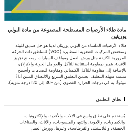
مادة طلاء الأرضيات المسطحة المصنوعة من مادة البولي
يوريثين
طلاء الأرضيات الملساء من البولي يوريثان لدينا هو حل صديق للبيئة
ومنخفض المركبات العضوية المتطايرة (VOC) للمناطق ذات الحركة
المرورية الكثيفة مثل ورش العمل ومواقف السيارات ومصانع تجهيز
الأغذية. يتميز بمقاومة استثنائية للتآكل والعوامل الجوية والانزلاق،
بالإضافة إلى مقاومة للتآكل الكيميائي ومقاومة للصدمات وأسطح
سلسة سهلة التنظيف. يضمن التطبيق السريع والالتصاق المتين أداءً
موثوقًا به في درجات الحرارة القصوى (من -30 إلى 120 درجة مئوية).
نطاق التطبيق
يُستخدم على نطاق واسع في الآلات، والأغذية، والإلكترونيات،
والكيماويات، والأدوية، والتبغ، والمنسوجات، والأثاث، والصناعات
الخفيفة، والبلاستيك، والقرطاسية، وغيرها، وورش العمل