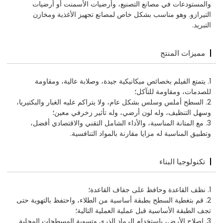
والمستودعات في مصانع التصنيع، وأرضيات الأسمنت أو أرضيات
التيرازو. وهو مناسب بشكل خاص لمصانع تجهيز الأغذية ومخازن
التبريد.
مميزات المنتج
1. يتمتع الفيلم بخصائص ميكانيكية جيدة، وصلابة عالية، ومقاومة
للصدمات، ومقاومة للتآكل؛
2. السطح أملس وسلس بشكل عام، ولا يتراكم عليه الغبار والبكتيريا،
وسهل التنظيف، وله لون أرضي، وله تأثير زخرفي معين؛
3. مع المتانة المناسبة، والأداء الشامل التقني والاقتصادي أفضل،
وتطبيق المناسبة له مزايا مقارنة بالمواد التنافسية.
تكنولوجيا البناء
1. نظف القاعدة وحافظ على جفاف القاعدة؛
2. قم بتغطية السطح بطبقة أساسية من الطلاء، واحتفظ بالتهوية حتى
تجف الطبقة الأساسية قبل عملية العملية التالية؛
3. إصلاح الأرض، باستخدام الرماد الذري وتسوية المسطحات المحلية