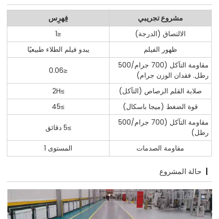
مشروع تجريبي
فِهرِس
الالتصاق (الدرجة)
≤1
ظهور الفيلم
يبدو فيلم الطلاء طبيعيًا
مقاومة التآكل (700 جرام/500
≤0.06
رطل. فقدان الوزن جرام)
صلابة القلم الرصاص (التآكل)
≥2H
قوة الضغط (ميجا باسكال)
≥45
مقاومة التآكل (700 جرام/500
≥5 دقائق
رطل)
مقاومة الصدمات
المستوى 1
حالة المشروع