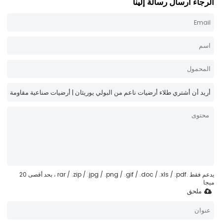
الرجاء ارسال رسالة إلينا
يدعم فقط .rar / .zip / .jpg / .png / .gif / .doc / .xls / .pdf ، بحد أقصى 20
ميجا
ملحق