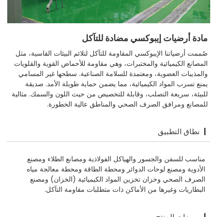
مادة أرضيات إيبوكسي مضادة للتآكل
صُممت أرضياتنا الإيبوكسي المقاومة للتآكل لتلائم البيئات القاسية، مثل
المصانع الكيميائية والمختبرات، وهي مقاومة للأحماض القوية والقلويات
والمذيبات العضوية، ومعتمدة للسلامة الصناعية. سطحها غير المسامي
يمنع تسرب المواد الكيميائية، مما يضمن حماية طويلة الأمد. صديقة
للبيئة، سريعة التصلب، وقابلة للتخصيص من حيث اللون والسمك. مثالية
للمصانع ومرافق الصرف الصحي والمناطق عالية الخطورة.
نطاق التطبيق
مناسب للسفن والجسور والهياكل الفولاذية ومصانع الطلاء ومصنع
الأدوية ومصنع لوحات الدوائر ومحطة الطاقة ومحطة معالجة مياه
الصرف الصحي وخزان تخزين المواد الكيميائية (الخزان) ومصنع
البطاريات وغيرها من الأماكن ذات متطلبات مقاومة التآكل.
مميزات المنتج