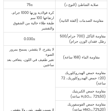
صلابة الشاطئ (النوع د)
≥75
كرة فولاذية وزنها 1000 جرام،
ارتفاعها 100 سم
مقاومة الصدمات (الفئة الثانية)
طبقة طلاء خالية من الشقوق
والتقشير
مقاومة التآكل (700 جرام/500
≤0.030
رطل. فقدان الوزن جرام)
لا يتقرح، لا يتقشر، يسمح بمرور
الضوء
مقاومة الماء (168 ساعة)
تغير طفيف في اللون، يتعافى بعد
ساعتين
مقاومة حمض الهيدروكلوريك
(20٪ حمض الهيدروكلوريك، 72
ساعة)
مقاومة حمض الكبريتيك
(50%H₂SO₄، 72 ساعة)
مقاومة حمض الفوسفوريك
(20%HNO₃،72 ساعة)
لا يسبب ظهور بثور، ولا يتقشر،