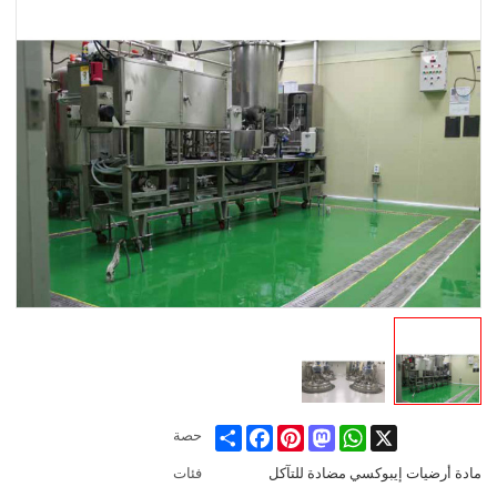
Share
Facebook
Pinterest
Mastodon
WhatsApp
X
حصة
مادة أرضيات إيبوكسي مضادة للتآكل
فئات