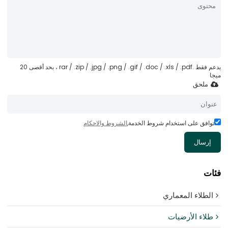
يدعم فقط .rar / .zip / .jpg / .png / .gif / .doc / .xls / .pdf ، بحد أقصى 20
ميجا
ملحق
توافق على استخدام شروط الخدمة,
الشروط والاحكام
إرسال
فئات
الطلاء المعماري
طلاء الأرضيات